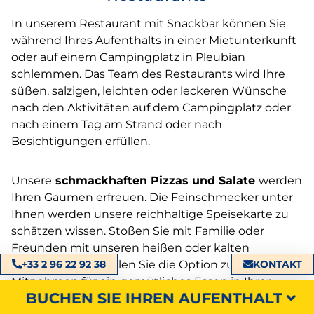
In unserem Restaurant mit Snackbar können Sie
während Ihres Aufenthalts in einer Mietunterkunft
oder auf einem Campingplatz in Pleubian
schlemmen. Das Team des Restaurants wird Ihre
süßen, salzigen, leichten oder leckeren Wünsche
nach den Aktivitäten auf dem Campingplatz oder
nach einem Tag am Strand oder nach
Besichtigungen erfüllen.
Unsere
schmackhaften Pizzas und Salate
werden
Ihren Gaumen erfreuen. Die Feinschmecker unter
Ihnen werden unsere reichhaltige Speisekarte zu
schätzen wissen. Stoßen Sie mit Familie oder
Freunden mit unseren heißen oder kalten
Getränken an. Wählen Sie die Option zum
+33 2 96 22 92 38
KONTAKT
Mitnehmen für ein gemütliches Essen in Ihrer
BUCHEN SIE IHREN AUFENTHALT
Unterkunft
oder auf Ihrem
Stellplatz
.