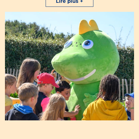
Lire plus
Nous organisons également des
soirées animées
dédiées aux enfants de manière ponctuelle, pour
que vous puissiez profiter de moments en
amoureux. Pendant votre séjour, ne manquez pas
de rencontrer notre
mascotte, Dino
, qui fera le
bonheur des plus jeunes et vous offrira des
souvenirs inoubliables avec vos enfants.
Nous vous recommandons de vous inscrire à
l’avance pour les animations enfants à la réception.
Profitez de moments de détente en famille à
Pleubian en Bretagne.