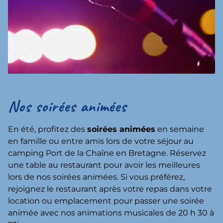
Nos soirées animées
En été, profitez des
soirées animées
en semaine
en famille ou entre amis lors de votre séjour au
camping Port de la Chaîne en Bretagne. Réservez
une table au restaurant pour avoir les meilleures
lors de nos soirées animées. Si vous préférez,
rejoignez le restaurant après votre repas dans votre
location ou emplacement pour passer une soirée
animée avec nos animations musicales de 20 h 30 à