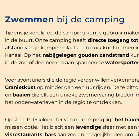
Zwemmen
bij de camping
Tijdens je verblijf op de camping kun je gebruik m
in de buurt. Onze camping heeft
directe toegang tot
afstand van je kampeerplaats een duik kunt nemen in
Kanaal. Op het
nabijgelegen gouden zandstrand
kun
in de zon of deelnemen aan spannende
watersporte
Voor avonturiers die de regio verder willen verkenne
Granietkust
op minder dan een uur rijden. Deze pittor
en
baaien
die elk een unieke zwemervaring bieden, m
het onderwaterleven in de regio te ontdekken.
Op slechts 15 kilometer van de camping ligt
het have
missen optie. Het biedt een
levendige
sfeer met een
visrestaurants
,
bars
aan zee en mogelijkheden om ui