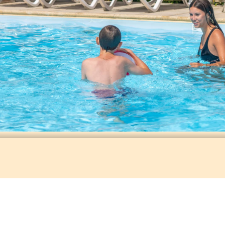
PortdelaChaîne FabriceCrocquet (27) 0