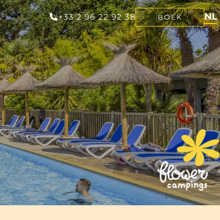
NL
+33 2 96 22 92 38
BOEK
FR
EN
DE