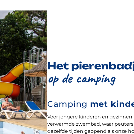
Het pierenbad
op de camping
Camping
met kind
Voor jongere kinderen en gezinnen
verwarmde zwembad, waar peuters z
dezelfde tijden geopend als onze h