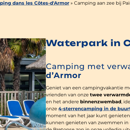
ing dans les Côtes-d'Armor
»
Camping aan zee bij Pa
Waterpark in 
Camping met verw
d’Armor
Geniet van een campingvakantie met
vrienden van onze
twee verwarmd
en het andere
binnenzwembad
, i
onze
4-sterrencamping in de buur
moment van het jaar kunt genieten
kunnen genieten van zwemmen in 
de Bretonse zon in onze volledig u