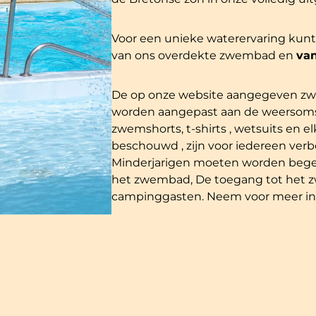
Voor een unieke waterervaring kun
van ons overdekte zwembad en
van
De op onze website aangegeven zw
worden aangepast aan de weersoms
zwemshorts, t-shirts , wetsuits en 
beschouwd , zijn voor iedereen verb
Minderjarigen moeten worden begel
het zwembad, De toegang tot het z
campinggasten. Neem voor meer in