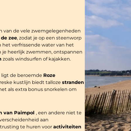
aken van de vele zwemgelegenheden
 de zee
, zodat je op een steenworp
 het verfrissende water van het
 je heerlijk zwemmen, ontspannen
n
zoals windsurfen of kajakken.
n, ligt de beroemde
Roze
eske kustlijn biedt talloze
stranden
et als extra bonus snorkelen om
n van Paimpol
, een andere niet te
 verscheidenheid aan
trusting te huren voor
activiteiten