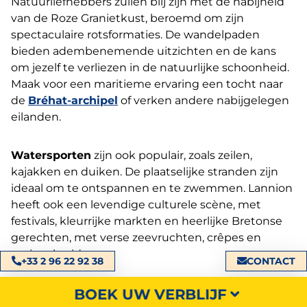
Natuurliefhebbers zullen blij zijn met de nabijheid
van de Roze Granietkust, beroemd om zijn
spectaculaire rotsformaties. De wandelpaden
bieden adembenemende uitzichten en de kans
om jezelf te verliezen in de natuurlijke schoonheid.
Maak voor een maritieme ervaring een tocht naar
de
Bréhat-archipel
of verken andere nabijgelegen
eilanden.
Watersporten
zijn ook populair, zoals zeilen,
kajakken en duiken. De plaatselijke stranden zijn
ideaal om te ontspannen en te zwemmen. Lannion
heeft ook een levendige culturele scène, met
festivals, kleurrijke markten en heerlijke Bretonse
gerechten, met verse zeevruchten, crêpes en
regionale cider.
+33 2 96 22 92 38
CONTACT
Of je nu een passie hebt voor geschiedenis, natuur
BOEK UW VERBLIJF